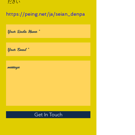
ださい
https://peing.net/ja/seian_denpa
Get In Touch