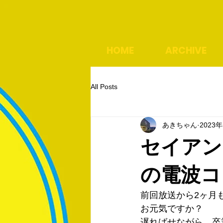
HOME
ARCHIVE
All Posts
あきちゃん
2023
セイアン
の電波コ
前回放送から2ヶ月
お元気ですか？
遅ればせながら、卒