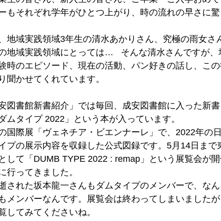
ーもそれぞれ学年がひとつ上がり、時の流れの早さに驚
、地域実践領域3年生の清水あかりさん、究極の雨女さ
の地域実践領域にとっては…   そんな清水さんですが
験時のエピソード、現在の活動、パン好きの話し、この
り聞かせてくれています。
安図書館新書紹介」では毎回、成安図書館に入った新書
ムタイプ 2022」という本が入っています。
の国際展「ヴェネチア・ビエンナーレ」で、2022年の
イプの展示内容を収録した公式図録です。5月14日まで
て「DUMB TYPE 2022 : remap」という展覧会
に行ってきました。
逝された坂本龍一さんもダムタイプのメンバーで、なん
もメンバーなんです。展覧会は終わってしまいましたが
覧してみてくださいね。