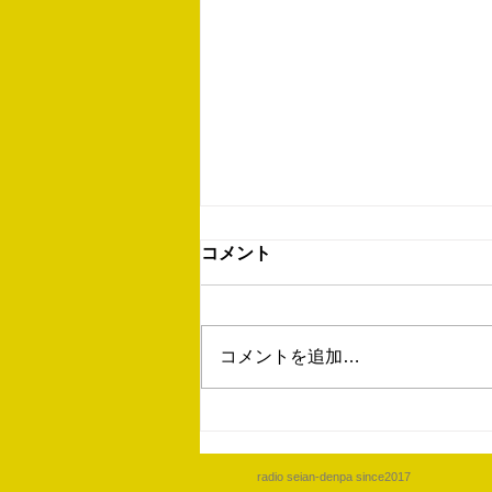
セイアンデンパ68について /
コメント
あきちゃんの電波コラム
朝夕はめっきり寒くなり、秋を感
じる季節ですが、言ってる間に冬
コメントを追加…
の足音が聞こえてきそうです。
そんな中、第68回放送がON AIR
されました。今回は恒例のハロウ
ィンスペシャルということで、
「あれは、きっとオバケのしわざ
radio seian-denpa since2017