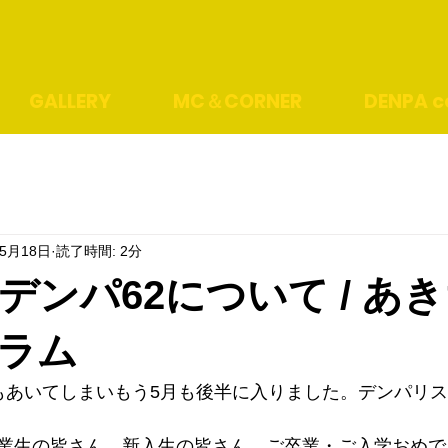
GALLERY
MC＆CORNER
DENPA co
年5月18日
読了時間: 2分
デンパ62について / あ
ラム
もあいてしまいもう5月も後半に入りました。デンパリ
業生の皆さん、新入生の皆さん、ご卒業・ご入学おめで