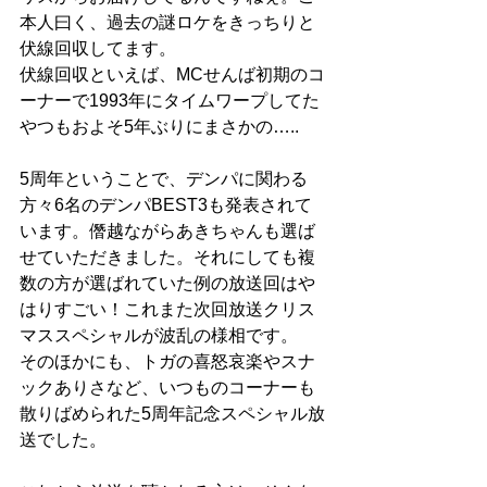
本人曰く、過去の謎ロケをきっちりと
伏線回収してます。
伏線回収といえば、MCせんば初期のコ
ーナーで1993年にタイムワープしてた
やつもおよそ5年ぶりにまさかの…..
5周年ということで、デンパに関わる
方々6名のデンパBEST3も発表されて
います。僭越ながらあきちゃんも選ば
せていただきました。それにしても複
数の方が選ばれていた例の放送回はや
はりすごい！これまた次回放送クリス
マススペシャルが波乱の様相です。
そのほかにも、トガの喜怒哀楽やスナ
ックありさなど、いつものコーナーも
散りばめられた5周年記念スペシャル放
送でした。